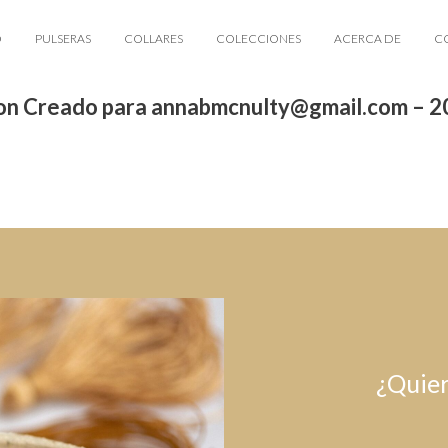
O
PULSERAS
COLLARES
COLECCIONES
ACERCA DE
C
n Creado para annabmcnulty@gmail.com – 
¿Quier