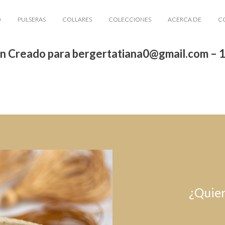
O
PULSERAS
COLLARES
COLECCIONES
ACERCA DE
C
n Creado para bergertatiana0@gmail.com – 
¿Quier