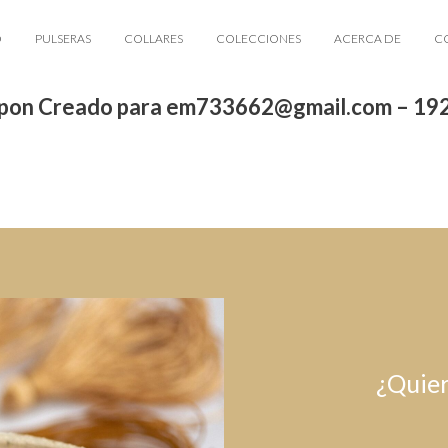
O
PULSERAS
COLLARES
COLECCIONES
ACERCA DE
C
pon Creado para em733662@gmail.com – 19
¿Quier