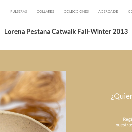
O
PULSERAS
COLLARES
COLECCIONES
ACERCA DE
C
Lorena Pestana Catwalk Fall-Winter 2013
¿Quier
Regí
nuestros