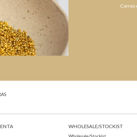
Correo 
RAS
VENTA
WHOLESALE/STOCKIST
Wholesale/Stockist