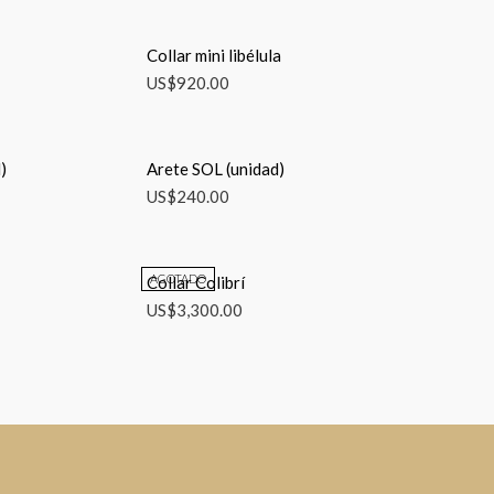
Collar mini libélula
US$
920.00
)
Arete SOL (unidad)
US$
240.00
AGOTADO
Collar Colibrí
US$
3,300.00