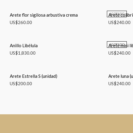
AGOTADO
Arete flor sigilosa arbustiva crema
Arete colibr
US$
260.00
US$
240.00
AGOTADO
Anillo Libélula
Arete mini li
US$
1,830.00
US$
240.00
Arete Estrella S (unidad)
Arete luna (
US$
200.00
US$
240.00