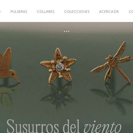
O
PULSERAS
COLLARES
COLECCIONES
ACERCA DE
C
...