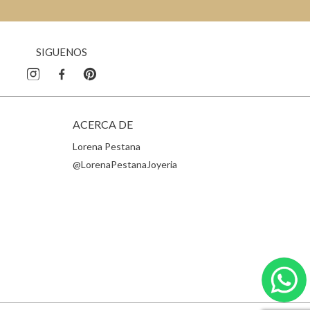
SIGUENOS
ACERCA DE
Lorena Pestana
@LorenaPestanaJoyeria