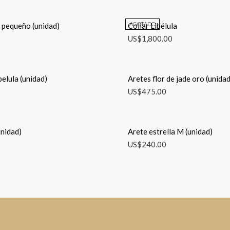
AGOTADO
i pequeño (unidad)
Collar Libélula
US$
1,800.00
belula (unidad)
Aretes flor de jade oro (unidad
US$
475.00
unidad)
Arete estrella M (unidad)
US$
240.00