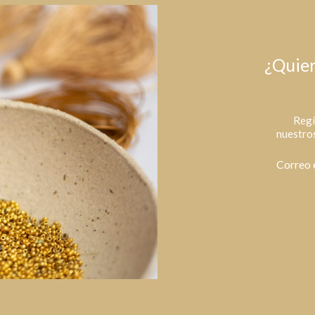
¿Quier
Regí
nuestros
Correo 